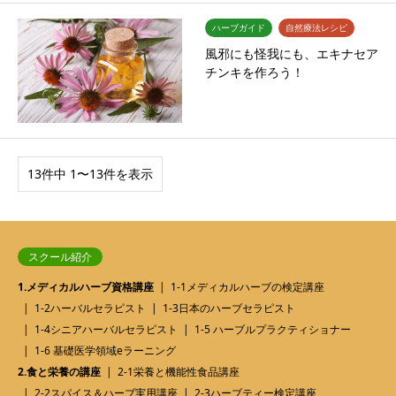
ハーブガイド
自然療法レシピ
風邪にも怪我にも、エキナセア
チンキを作ろう！
13件中 1〜13件を表示
スクール紹介
1.メディカルハーブ資格講座
1-1メディカルハーブの検定講座
1-2ハーバルセラピスト
1-3日本のハーブセラピスト
1-4シニアハーバルセラピスト
1-5 ハーブルプラクティショナー
1-6 基礎医学領域eラーニング
2.食と栄養の講座
2-1栄養と機能性食品講座
2-2スパイス＆ハーブ実用講座
2-3ハーブティー検定講座