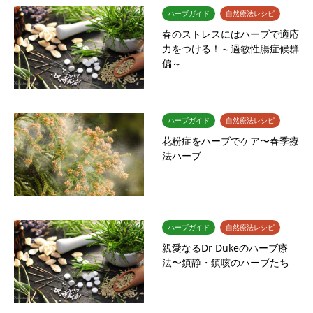
ハーブガイド
自然療法レシピ
春のストレスにはハーブで適応
力をつける！～過敏性腸症候群
偏～
ハーブガイド
自然療法レシピ
花粉症をハーブでケア〜春季療
法ハーブ
ハーブガイド
自然療法レシピ
親愛なるDr Dukeのハーブ療
法〜鎮静・鎮咳のハーブたち