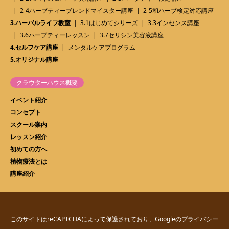
2-4ハーブティーブレンドマイスター講座
2-5和ハーブ検定対応講座
3.ハーバルライフ教室
3.1はじめてシリーズ
3.3インセンス講座
3.6ハーブティーレッスン
3.7セリシン美容液講座
4.セルフケア講座
メンタルケアプログラム
5.オリジナル講座
クラウターハウス概要
イベント紹介
コンセプト
スクール案内
レッスン紹介
初めての方へ
植物療法とは
講座紹介
このサイトはreCAPTCHAによって保護されており、Googleの
プライバシー