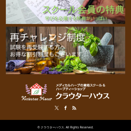
Twitter
Facebook
RSS
©
クラウターハウス
. All Rights Reserved.