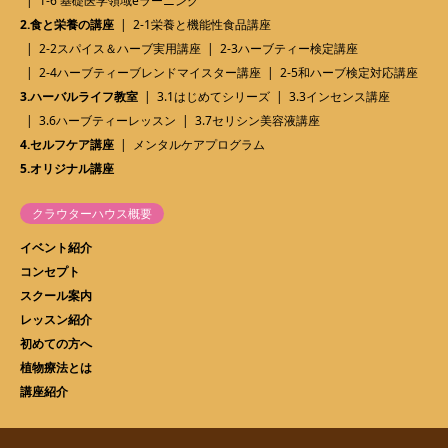
1-6 基礎医学領域eラーニング
2.食と栄養の講座
2-1栄養と機能性食品講座
2-2スパイス＆ハーブ実用講座
2-3ハーブティー検定講座
2-4ハーブティーブレンドマイスター講座
2-5和ハーブ検定対応講座
3.ハーバルライフ教室
3.1はじめてシリーズ
3.3インセンス講座
3.6ハーブティーレッスン
3.7セリシン美容液講座
4.セルフケア講座
メンタルケアプログラム
5.オリジナル講座
クラウターハウス概要
イベント紹介
コンセプト
スクール案内
レッスン紹介
初めての方へ
植物療法とは
講座紹介