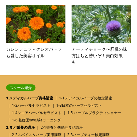
カレンデュラ～クレオパトラ
アーティチョーク〜肝臓の味
も愛した美容オイル
方はちと苦いぞ！美白効果
も！
スクール紹介
1.メディカルハーブ資格講座
1-1メディカルハーブの検定講座
1-2ハーバルセラピスト
1-3日本のハーブセラピスト
1-4シニアハーバルセラピスト
1-5 ハーブルプラクティショナー
1-6 基礎医学領域eラーニング
2.食と栄養の講座
2-1栄養と機能性食品講座
2-2スパイス＆ハーブ実用講座
2-3ハーブティー検定講座