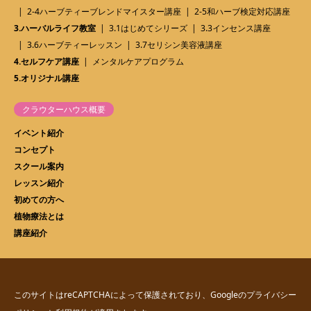
2-4ハーブティーブレンドマイスター講座
2-5和ハーブ検定対応講座
3.ハーバルライフ教室
3.1はじめてシリーズ
3.3インセンス講座
3.6ハーブティーレッスン
3.7セリシン美容液講座
4.セルフケア講座
メンタルケアプログラム
5.オリジナル講座
クラウターハウス概要
イベント紹介
コンセプト
スクール案内
レッスン紹介
初めての方へ
植物療法とは
講座紹介
このサイトはreCAPTCHAによって保護されており、Googleの
プライバシー