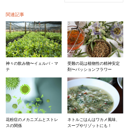
関連記事
神々の飲み物〜イェルバ・マ
受難の花は植物性の精神安定
テ
剤〜パッションフラワー
花粉症のメカニズムとストレ
ネトルごはんはワカメ風味、
スの関係
スープやリゾットにも！