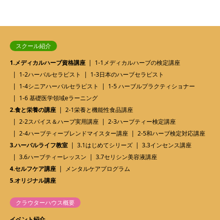
スクール紹介
1.メディカルハーブ資格講座
1-1メディカルハーブの検定講座
1-2ハーバルセラピスト
1-3日本のハーブセラピスト
1-4シニアハーバルセラピスト
1-5 ハーブルプラクティショナー
1-6 基礎医学領域eラーニング
2.食と栄養の講座
2-1栄養と機能性食品講座
2-2スパイス＆ハーブ実用講座
2-3ハーブティー検定講座
2-4ハーブティーブレンドマイスター講座
2-5和ハーブ検定対応講座
3.ハーバルライフ教室
3.1はじめてシリーズ
3.3インセンス講座
3.6ハーブティーレッスン
3.7セリシン美容液講座
4.セルフケア講座
メンタルケアプログラム
5.オリジナル講座
クラウターハウス概要
イベント紹介