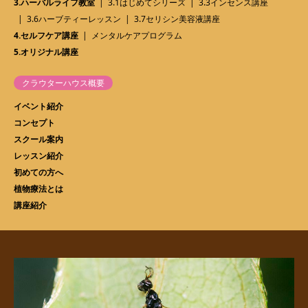
3.ハーバルライフ教室
3.1はじめてシリーズ
3.3インセンス講座
3.6ハーブティーレッスン
3.7セリシン美容液講座
4.セルフケア講座
メンタルケアプログラム
5.オリジナル講座
クラウターハウス概要
イベント紹介
コンセプト
スクール案内
レッスン紹介
初めての方へ
植物療法とは
講座紹介