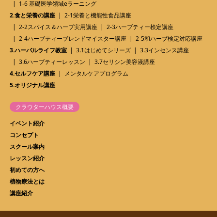
1-6 基礎医学領域eラーニング
2.食と栄養の講座
2-1栄養と機能性食品講座
2-2スパイス＆ハーブ実用講座
2-3ハーブティー検定講座
2-4ハーブティーブレンドマイスター講座
2-5和ハーブ検定対応講座
3.ハーバルライフ教室
3.1はじめてシリーズ
3.3インセンス講座
3.6ハーブティーレッスン
3.7セリシン美容液講座
4.セルフケア講座
メンタルケアプログラム
5.オリジナル講座
クラウターハウス概要
イベント紹介
コンセプト
スクール案内
レッスン紹介
初めての方へ
植物療法とは
講座紹介