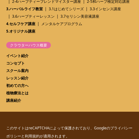
2-4ハーブティーブレンドマイスター講座
2-5和ハーブ検定対応講座
3.ハーバルライフ教室
3.1はじめてシリーズ
3.3インセンス講座
3.6ハーブティーレッスン
3.7セリシン美容液講座
4.セルフケア講座
メンタルケアプログラム
5.オリジナル講座
クラウターハウス概要
イベント紹介
コンセプト
スクール案内
レッスン紹介
初めての方へ
植物療法とは
講座紹介
このサイトはreCAPTCHAによって保護されており、Googleの
プライバシー
ポリシー
と
利用規約
が適用されます。