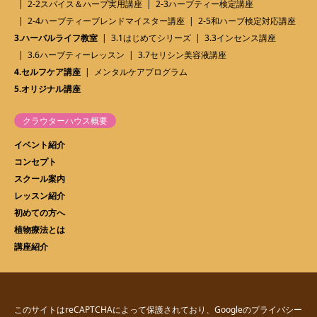
2-2スパイス＆ハーブ実用講座
2-3ハーブティー検定講座
2-4ハーブティーブレンドマイスター講座
2-5和ハーブ検定対応講座
3.ハーバルライフ教室
3.1はじめてシリーズ
3.3インセンス講座
3.6ハーブティーレッスン
3.7セリシン美容液講座
4.セルフケア講座
メンタルケアプログラム
5.オリジナル講座
クラウターハウス概要
イベント紹介
コンセプト
スクール案内
レッスン紹介
初めての方へ
植物療法とは
講座紹介
このサイトはreCAPTCHAによって保護されており、Googleの
プライバシー