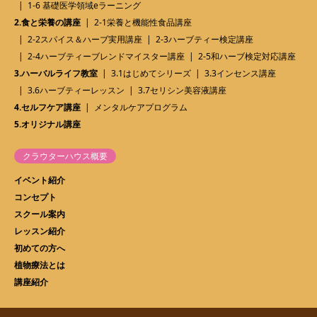
1-6 基礎医学領域eラーニング
2.食と栄養の講座
2-1栄養と機能性食品講座
2-2スパイス＆ハーブ実用講座
2-3ハーブティー検定講座
2-4ハーブティーブレンドマイスター講座
2-5和ハーブ検定対応講座
3.ハーバルライフ教室
3.1はじめてシリーズ
3.3インセンス講座
3.6ハーブティーレッスン
3.7セリシン美容液講座
4.セルフケア講座
メンタルケアプログラム
5.オリジナル講座
クラウターハウス概要
イベント紹介
コンセプト
スクール案内
レッスン紹介
初めての方へ
植物療法とは
講座紹介