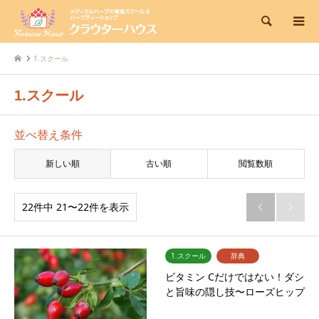
検索
1.スクール
1.スクール
並べ替え条件
新しい順
古い順
閲覧数順
22件中 21〜22件を表示


1.スクール
辞典
ビタミン Cだけではない！ダシ
と旨味の隠し技〜ローズヒップ