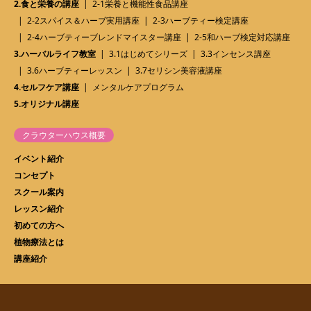
2.食と栄養の講座
2-1栄養と機能性食品講座
2-2スパイス＆ハーブ実用講座
2-3ハーブティー検定講座
2-4ハーブティーブレンドマイスター講座
2-5和ハーブ検定対応講座
3.ハーバルライフ教室
3.1はじめてシリーズ
3.3インセンス講座
3.6ハーブティーレッスン
3.7セリシン美容液講座
4.セルフケア講座
メンタルケアプログラム
5.オリジナル講座
クラウターハウス概要
イベント紹介
コンセプト
スクール案内
レッスン紹介
初めての方へ
植物療法とは
講座紹介