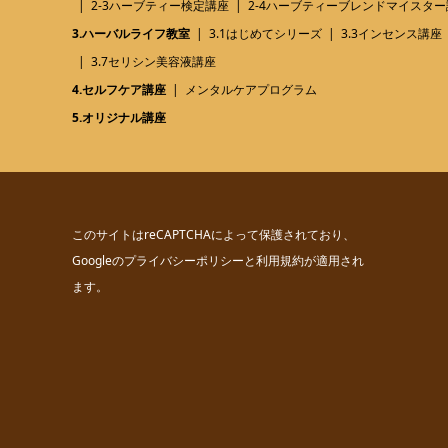
2-3ハーブティー検定講座
2-4ハーブティーブレンドマイスター
3.ハーバルライフ教室
3.1はじめてシリーズ
3.3インセンス講座
3.7セリシン美容液講座
4.セルフケア講座
メンタルケアプログラム
5.オリジナル講座
このサイトはreCAPTCHAによって保護されており、
Googleの
プライバシーポリシー
と
利用規約
が適用され
ます。