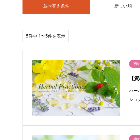
並べ替え条件
新しい順
5件中 1〜5件を表示
初
【資
ハー
ショ
初