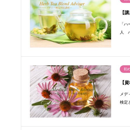
【講
「ハ
人 
初
【資
メデ
検定