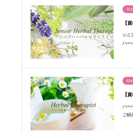
初
【資
シニ
ハー
初
【資
ハー
ご紹